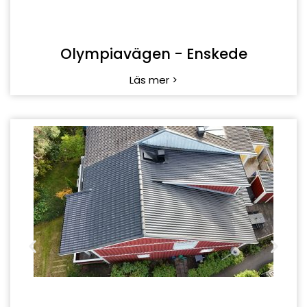
Norrholmsvägen - Saltsjö Boo
Läs mer >