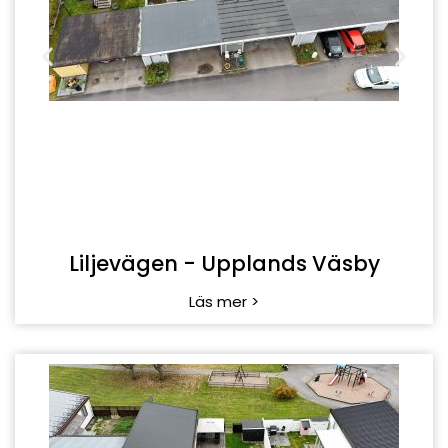
Rialagränd - Upplands Väsby
Läs mer >