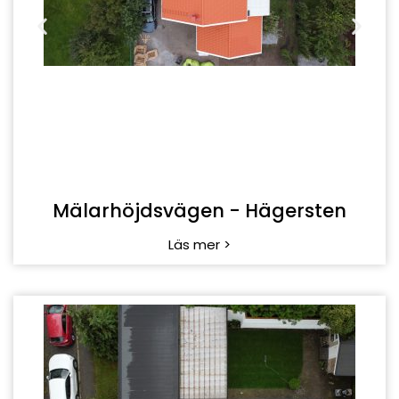
Läs mer >
Rödklövervägen - Hässelby
Läs mer >