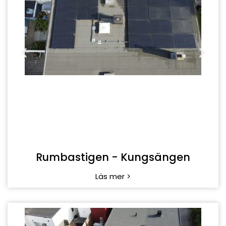
Ljustergränd - Järfälla
Läs mer >