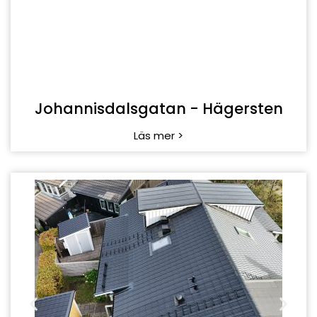
Norrholmsvägen - Saltsjö Boo
Läs mer >