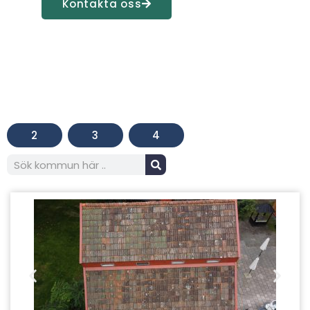
Kontakta oss
2
3
4
S
ö
k