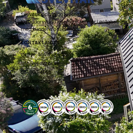
Svevitak och Bygg levererar
skräddarsydda lösningar som är i enlighet
med kundens önskemål.
KONTAKTA OSS
Org nr: 559125-1532
info@svevitak.se
08-600 41 66
Ulvsundavägen 21,
167 32 Bromma