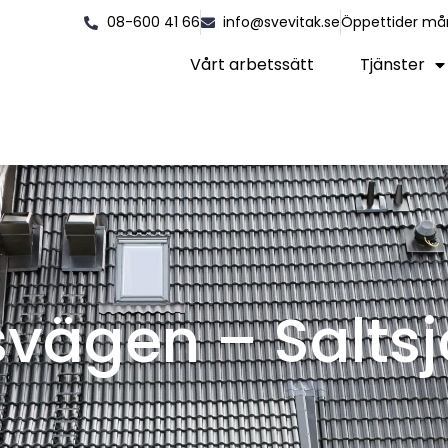
08-600 41 66
info@svevitak.se
Öppettider må
Vårt arbetssätt
Tjänster
vägen – Saltsj