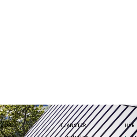
IDOR
TJÄNSTER
HÄR 