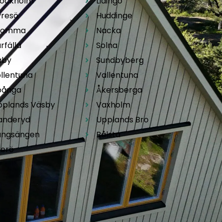
tockholm
Lidingö
yresö
Huddinge
romma
Nacka
rfälla
Solna
äby
Sundbyberg
llentuna
Vallentuna
pånga
Åkersberga
pplands Väsby
Vaxholm
anderyd
Upplands Bro
ungsängen
Bålsta
kerö