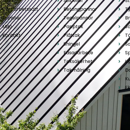
Start
Solceller
S
Vårt arbetssätt
Betongpannor
T
Tjänster
Tegelpannor
B
Miljö
Papptak
Jä
Kontakt
Plåttak
T
Shingel
So
Fasadarbete
S
Taksäkerhet
U
Takmålning
D
K
E