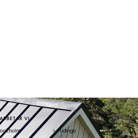
ARBETAR VI
.
tockholm
Lidingö