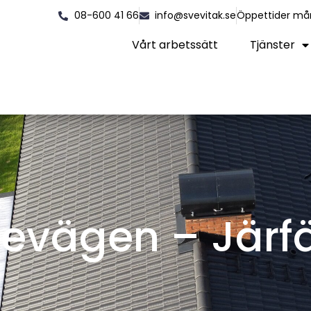
08-600 41 66
info@svevitak.se
Öppettider må
Vårt arbetssätt
Tjänster
evägen – Järfä