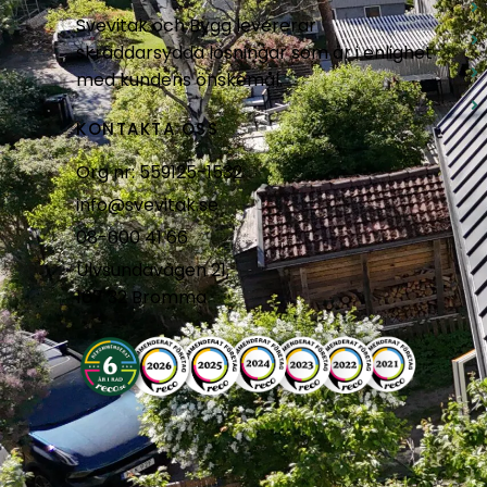
Svevitak och Bygg levererar
skräddarsydda lösningar som är i enlighet
med kundens önskemål.
KONTAKTA OSS
Org nr: 559125-1532
info@svevitak.se
08-600 41 66
Ulvsundavägen 21,
167 32 Bromma