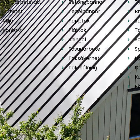
Vårt arbetssätt
Betongpannor
T
Tjänster
Tegelpannor
B
Miljö
Papptak
Jä
Kontakt
Plåttak
T
Shingel
So
Fasadarbete
S
Taksäkerhet
U
Takmålning
D
K
E