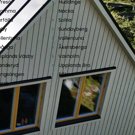
yresö
Huddinge
romma
Nacka
rfälla
Solna
äby
Sundbyberg
llentuna
Vallentuna
pånga
Åkersberga
pplands Väsby
Vaxholm
anderyd
Upplands Bro
ungsängen
Bålsta
kerö