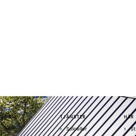
IDOR
TJÄNSTER
HÄR 
Start
Solceller
S