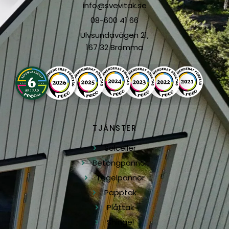
info@svevitak.se
08-600 41 66
Ulvsundavägen 21,
167 32 Bromma
TJÄNSTER
Solceller
Betongpannor
Tegelpannor
Papptak
Plåttak
Shingel