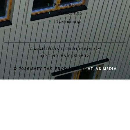
Fasadarbete
Taksäkerhet
Takmålning
GARANTIER
INTEGRITETSPOLICY
ORG NR: 559125-1532
© 2026 SVEVITAK. PRODUCED BY
ATLAS MEDIA