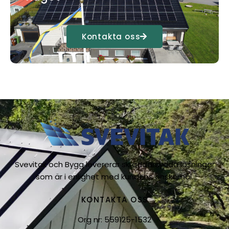
Kontakta oss
Svevitak och Bygg levererar skräddarsydda lösningar
som är i enlighet med kundens önskemål.
KONTAKTA OSS
Org nr: 559125-1532