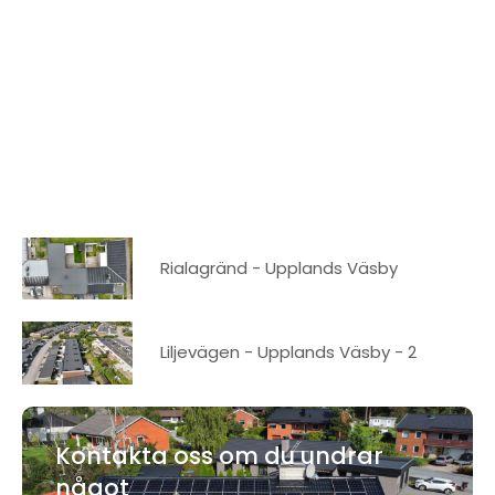
Rialagränd - Upplands Väsby
Liljevägen - Upplands Väsby - 2
Kontakta oss om du undrar
något