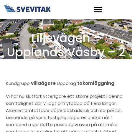
Hoppa
till
innehåll
Liljevägen –
Upplands Väsby – 2
Kundgrupp
villaägare
Uppdrag
takomläggning
Vi har nu slutfört ytterligare ett större projekt i denna
samfällighet där vi lagt om ytpapp på flera längor.
Arbetet omfattade både bostadstak och carportar,
beroende på varje fastighetsägares önskemål. I
samband med detta passade vi även på att måla
samtliga plåtdetaljer för ett enhetligt och hållbart