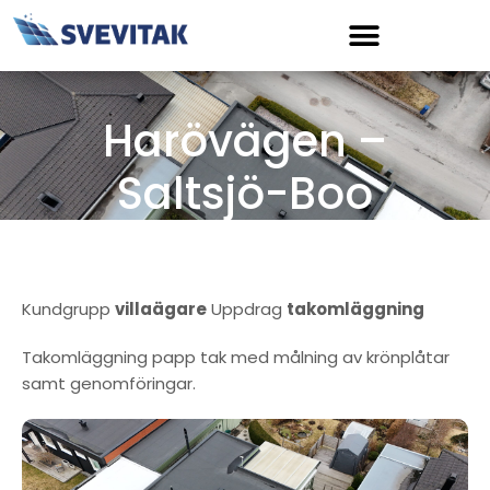
Hoppa
till
innehåll
Harövägen –
Saltsjö-Boo
Kundgrupp
villaägare
Uppdrag
takomläggning
Takomläggning papp tak med målning av krönplåtar
samt genomföringar.