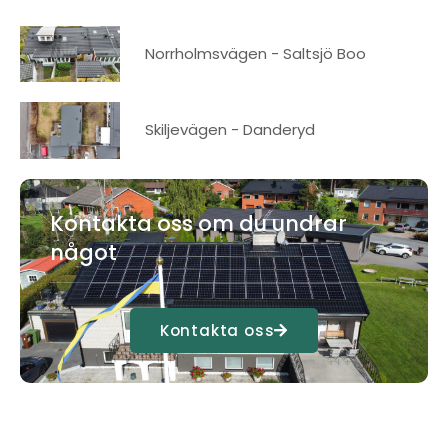
Norrholmsvägen - Saltsjö Boo
Skiljevägen - Danderyd
Kontakta oss om du undrar
något
Kontakta oss