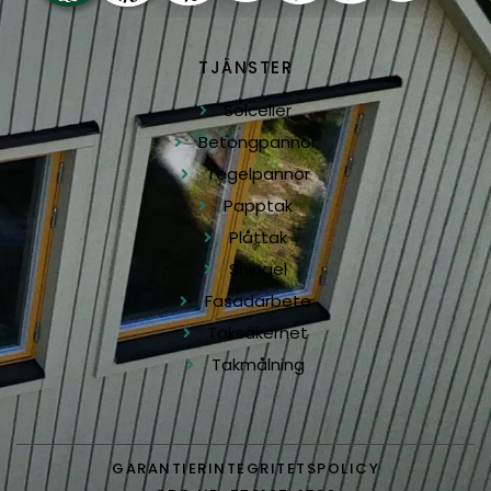
TJÄNSTER
Solceller
Betongpannor
Tegelpannor
Papptak
Plåttak
Shingel
Fasadarbete
Taksäkerhet
Takmålning
GARANTIER
INTEGRITETSPOLICY