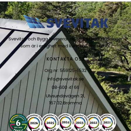
Svevitak och Bygg levererar skräddarsydda lösningar
som är i enlighet med kundens önskemål.
KONTAKTA OSS
Org nr: 559125-1532
info@svevitak.se
08-600 41 66
Ulvsundavägen 21,
167 32 Bromma