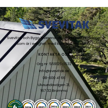
Svevitak och Bygg levererar skräddarsydda lösningar
som är i enlighet med kundens önskemål.
KONTAKTA OSS
Org nr: 559125-1532
info@svevitak.se
08-600 41 66
Ulvsundavägen 21,
167 32 Bromma