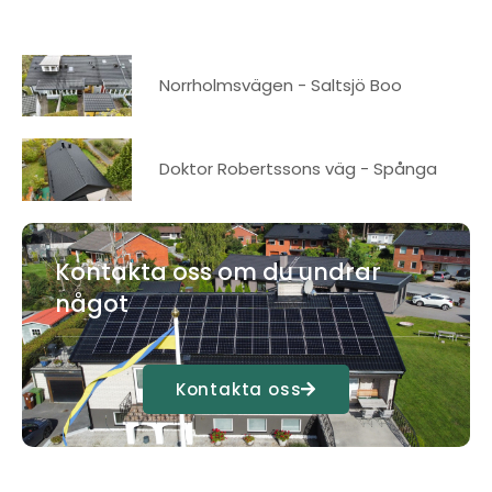
Norrholmsvägen - Saltsjö Boo
Doktor Robertssons väg - Spånga
Kontakta oss om du undrar
något
Kontakta oss