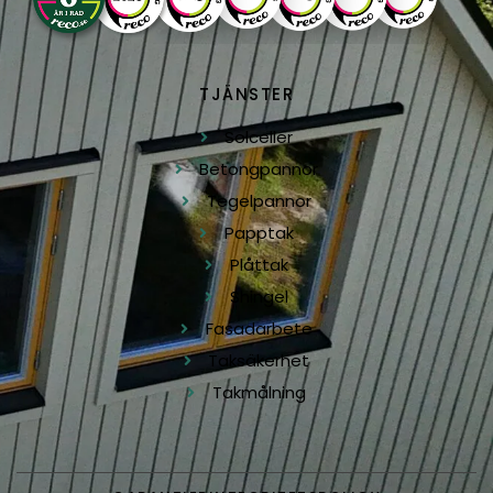
TJÄNSTER
Solceller
Betongpannor
Tegelpannor
Papptak
Plåttak
Shingel
Fasadarbete
Taksäkerhet
Takmålning