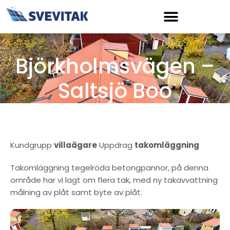
Hoppa
till
innehåll
Björkholmsvägen –
Saltsjö Boo
Kundgrupp
villaägare
Uppdrag
takomläggning
Takomläggning tegelröda betongpannor, på denna
område har vi lagt om flera tak, med ny takavvattning
målning av plåt samt byte av plåt.