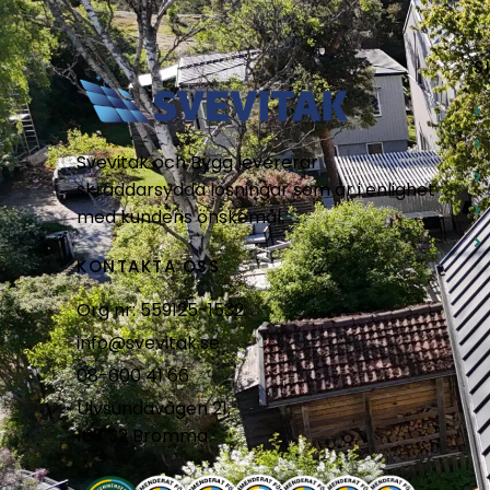
S
Svevitak och Bygg levererar
skräddarsydda lösningar som är i enlighet
med kundens önskemål.
KONTAKTA OSS
Org nr: 559125-1532
info@svevitak.se
08-600 41 66
Ulvsundavägen 21,
167 32 Bromma