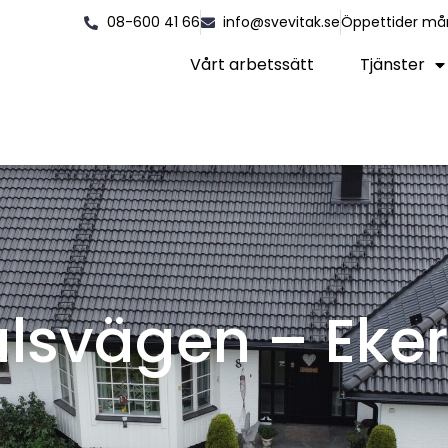
08-600 41 66
info@svevitak.se
Öppettider må
Vårt arbetssätt
Tjänster
dalsvägen – Eke