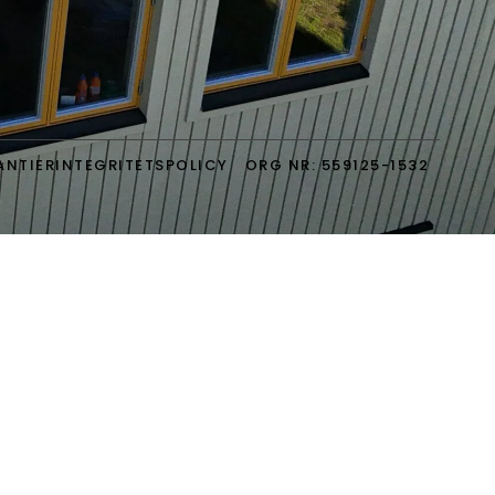
ANTIER
INTEGRITETSPOLICY
ORG NR: 559125-1532