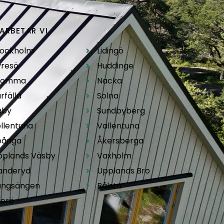
ARBETAR VI
.
tockholm
Lidingö
yresö
Huddinge
romma
Nacka
rfälla
Solna
äby
Sundbyberg
llentuna
Vallentuna
pånga
Åkersberga
pplands Väsby
Vaxholm
anderyd
Upplands Bro
ungsängen
Bålsta
kerö