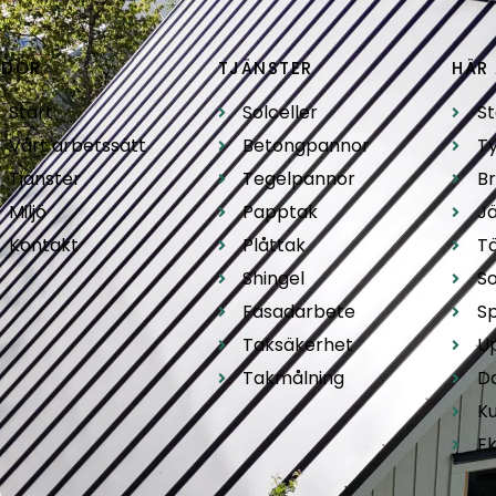
IDOR
TJÄNSTER
HÄR 
Start
Solceller
S
Vårt arbetssätt
Betongpannor
T
Tjänster
Tegelpannor
B
Miljö
Papptak
Jä
Kontakt
Plåttak
T
Shingel
So
Fasadarbete
S
Taksäkerhet
U
Takmålning
D
K
E