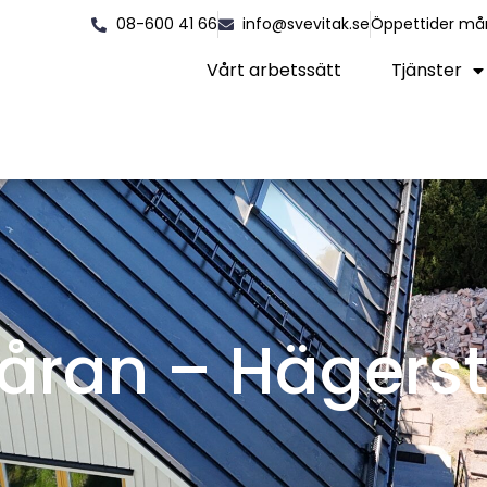
08-600 41 66
info@svevitak.se
Öppettider må
Vårt arbetssätt
Tjänster
kåran – Hägers