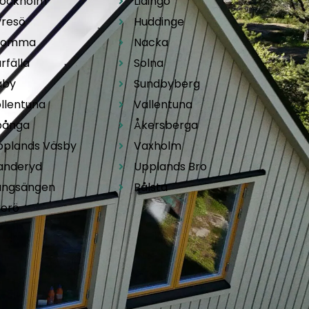
tockholm
Lidingö
yresö
Huddinge
romma
Nacka
rfälla
Solna
äby
Sundbyberg
llentuna
Vallentuna
pånga
Åkersberga
pplands Väsby
Vaxholm
anderyd
Upplands Bro
ungsängen
Bålsta
kerö