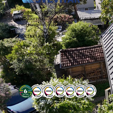
Svevitak och Bygg levererar
skräddarsydda lösningar som är i enlighet
med kundens önskemål.
KONTAKTA OSS
Org nr: 559125-1532
info@svevitak.se
08-600 41 66
Ulvsundavägen 21,
167 32 Bromma