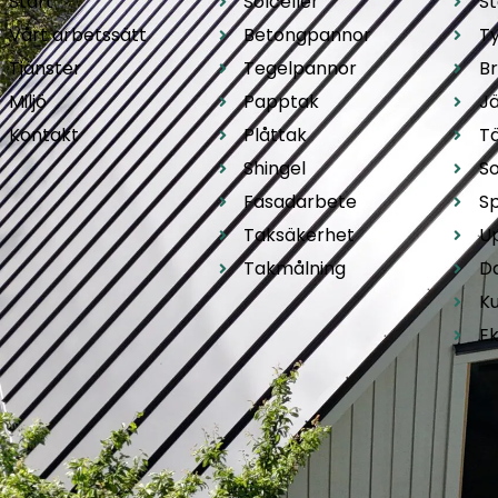
Start
Solceller
S
Vårt arbetssätt
Betongpannor
T
Tjänster
Tegelpannor
B
Miljö
Papptak
Jä
Kontakt
Plåttak
T
Shingel
So
Fasadarbete
S
Taksäkerhet
U
Takmålning
D
K
E