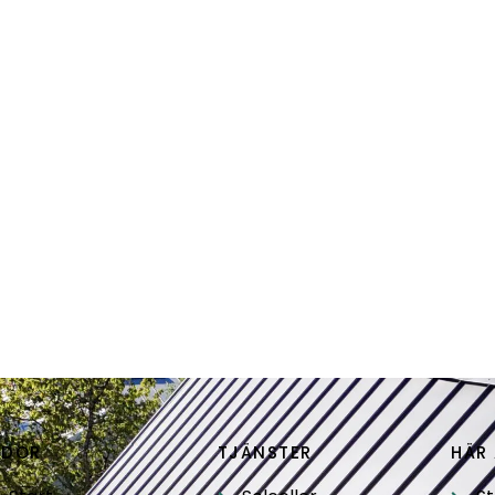
IDOR
TJÄNSTER
HÄR 